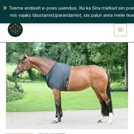
Skip
Teeme endiselt e-poes uuendusi. Kui ka Sina märkad siin poe 
to
mis vajaks täiustamist/parandamist, siis palun anna meile tea
content
Hobuse
õlakaitse
pehmendustega
kogus