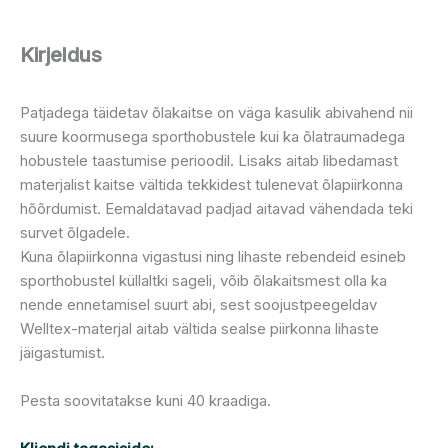
Kirjeldus
Patjadega täidetav õlakaitse on väga kasulik abivahend nii
suure koormusega sporthobustele kui ka õlatraumadega
hobustele taastumise perioodil. Lisaks aitab libedamast
materjalist kaitse vältida tekkidest tulenevat õlapiirkonna
hõõrdumist. Eemaldatavad padjad aitavad vähendada teki
survet õlgadele.
Kuna õlapiirkonna vigastusi ning lihaste rebendeid esineb
sporthobustel küllaltki sageli, võib õlakaitsmest olla ka
nende ennetamisel suurt abi, sest soojustpeegeldav
Welltex-materjal aitab vältida sealse piirkonna lihaste
jäigastumist.
Pesta soovitatakse kuni 40 kraadiga.