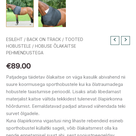
ESILEHT
/
BACK ON TRACK
/
TOOTED
HOBUSTELE
/ HOBUSE ÕLAKAITSE
PEHMENDUSTEGA
€
89.00
Patjadega täidetav õlakaitse on väga kasulik abivahend nii
suure koormusega sporthobustele kui ka õlatraumadega
hobustele taastumise perioodil. Lisaks aitab libedamast
materjalist kaitse vältida tekkidest tulenevat õlapiirkonna
hõõrdumist. Eemaldatavad padjad aitavad vähendada teki
survet õlgadele.
Kuna õlapiirkonna vigastusi ning lihaste rebendeid esineb
sporthobustel küllaltki sageli, võib õlakaitsmest olla ka
nende ennetamisel suurt abi, sest soojustpeegeldav